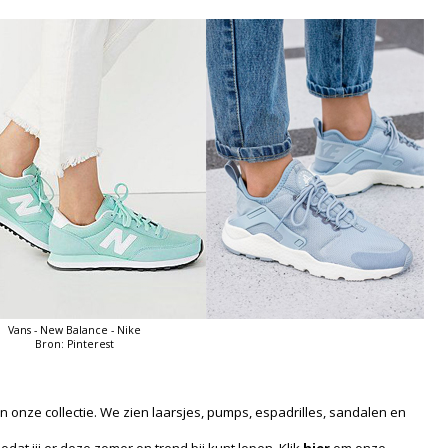
Vans - New Balance - Nike
Bron: Pinterest
n onze collectie. We zien laarsjes, pumps, espadrilles, sandalen en
dat jij er deze zomer on trend bij kunt lopen. Klik
hier
om onze