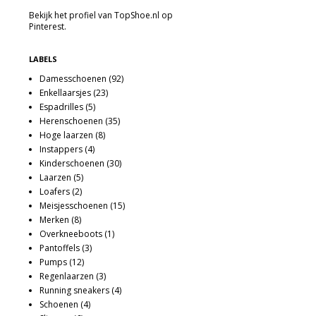
Bekijk het profiel van TopShoe.nl op
Pinterest.
LABELS
Damesschoenen
(92)
Enkellaarsjes
(23)
Espadrilles
(5)
Herenschoenen
(35)
Hoge laarzen
(8)
Instappers
(4)
Kinderschoenen
(30)
Laarzen
(5)
Loafers
(2)
Meisjesschoenen
(15)
Merken
(8)
Overkneeboots
(1)
Pantoffels
(3)
Pumps
(12)
Regenlaarzen
(3)
Running sneakers
(4)
Schoenen
(4)