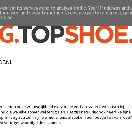
deliver its services and to analyze traffic. Your IP address and
formance and security metrics to ensure quality of service, ge
 abuse.
OE.NL
en zetten onze vrouwelijkheid extra in de verf en staan fantastisch bij
nd die we elke zomer wel terug zien. Het zijn natuurlijk ook heerlijke fijne
olop. En zeg zou zelf, zijn we niet allemaal stiekem een beetje fan van roze?
oed vertegenwoordigd deze zomer.