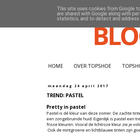
This site uses cookies from Google to 
are shared with Google along with per
statistics, and to detect and address
HOME
OVER TOPSHOE
TOPSH
maandag 24 april 2017
TREND: PASTEL
Pretty in pastel
Pastel is dé kleur van deze zomer. De zachte tint
een zongebruinde huid. Eigenlijk is pastel een tre
frisse kleuren. Vooral de lichtroze kleur zie je v
Ook de mintgroene en lichtblauwe tinten zijn g