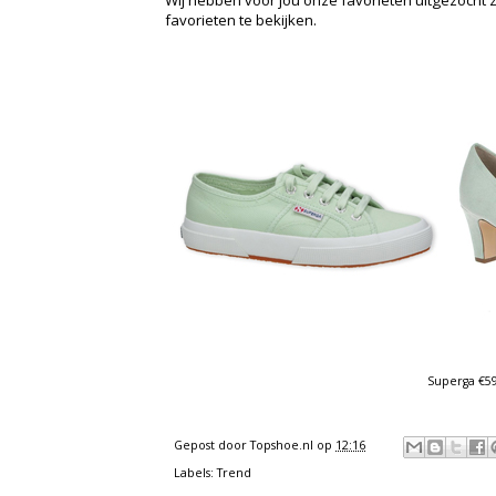
favorieten te bekijken.
Superga €59,
Gepost door
Topshoe.nl
op
12:16
Labels:
Trend