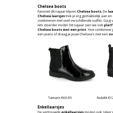
Chelsea boots
Favoriet dit najaar blijven
Chelsea boots
. De
laa
Chelsea laarsjes
trek je erg gemakkelijk aan en 
combineren met veel verschillende outfits. Ga jij
iets stoerder model. Dit najaar zien we ook
plat
Chelsea boots
met een print.
Hoe combineer 
een jeans of draag je jouw Chelsea's met een
ov
Tamaris €69,95
Nubikk €1
Enkellaarsjes
De vertrouwde
enkellaarsjes
mogen ook zeker n