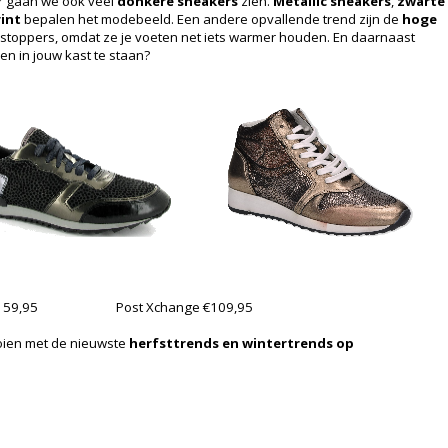
ar gaan we ook veel
donkere sneakers
zien.
Metallic sneakers
,
zwarte
rint
bepalen het modebeeld. Een andere opvallende trend zijn de
hoge
rstoppers, omdat ze je voeten net iets warmer houden. En daarnaast
men in jouw kast te staan?
159,95
Post Xchange €109,95
gooien met de nieuwste
herfsttrends en wintertrends op