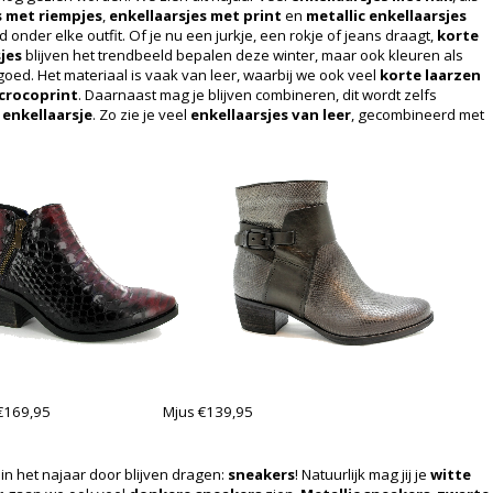
s met riempjes
,
enkellaarsjes met print
en
metallic enkellaarsjes
onder elke outfit. Of je nu een jurkje, een rokje of jeans draagt,
korte
sjes
blijven het trendbeeld bepalen deze winter, maar ook kleuren als
oed. Het materiaal is vaak van leer, waarbij we ook veel
korte laarzen
 crocoprint
. Daarnaast mag je blijven combineren, dit wordt zelfs
enkellaarsje
. Zo zie je veel
enkellaarsjes van leer
, gecombineerd met
€169,95
Mjus €139,95
n het najaar door blijven dragen:
sneakers
! Natuurlijk mag jij je
witte