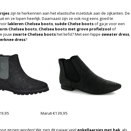
rsjes
zijn te herkennen aan het elastische inzetstuk aan de zijkanten. De
uit en ze lopen heerlijk. Daarnaast zijn ze ook nog eens goed te
 voor
lakleren Chelsea boots
,
suède Chelse boots
of ga je voor een
form Chelsea boots
,
Chelsea boots met grove profielzool
of
je jouw
zwarte Chelsea boots
het liefst? Met een hippe
sweater dress
,
erknee dress
?
29,95
Maruti €139,95
og gezien worden! We zien dit najaar veel
enkellaarsjes met hak
, als