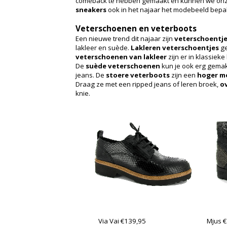
comeback te hebben gemaakt en kunnen we on
sneakers
ook in het najaar het modebeeld bepa
Veterschoenen en veterboots
Een nieuwe trend dit najaar zijn
veterschoentj
lakleer en suède.
Lakleren veterschoentjes
ge
veterschoenen van lakleer
zijn er in klassiek
De
suède veterschoenen
kun je ook erg gemak
jeans. De
stoere veterboots
zijn een
hoger m
Draag ze met een ripped jeans of leren broek,
o
knie.
Via Vai €139,95
Mjus 