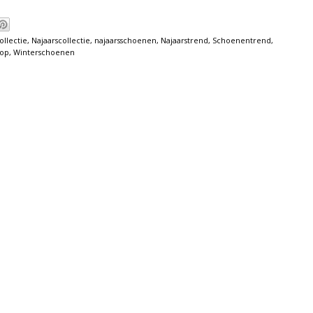
ollectie
,
Najaarscollectie
,
najaarsschoenen
,
Najaarstrend
,
Schoenentrend
,
op
,
Winterschoenen