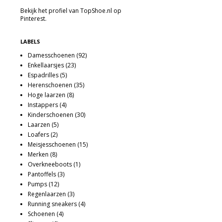
Bekijk het profiel van TopShoe.nl op
Pinterest.
LABELS
Damesschoenen
(92)
Enkellaarsjes
(23)
Espadrilles
(5)
Herenschoenen
(35)
Hoge laarzen
(8)
Instappers
(4)
Kinderschoenen
(30)
Laarzen
(5)
Loafers
(2)
Meisjesschoenen
(15)
Merken
(8)
Overkneeboots
(1)
Pantoffels
(3)
Pumps
(12)
Regenlaarzen
(3)
Running sneakers
(4)
Schoenen
(4)