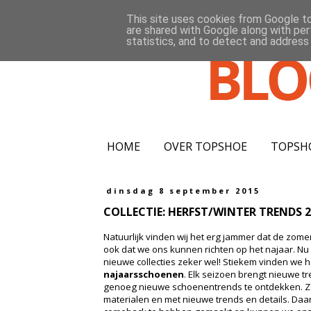
This site uses cookies from Google to 
are shared with Google along with per
statistics, and to detect and address
HOME
OVER TOPSHOE
TOPSH
dinsdag 8 september 2015
COLLECTIE: HERFST/WINTER TRENDS 2
Natuurlijk vinden wij het erg jammer dat de zomer
ook dat we ons kunnen richten op het najaar. Nu i
nieuwe collecties zeker wel! Stiekem vinden we 
najaarsschoenen
. Elk seizoen brengt nieuwe t
genoeg nieuwe schoenentrends te ontdekken. Zo
materialen en met nieuwe trends en details. Daa