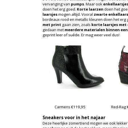
vervanging van
pumps
. Maar ook
enkellaarsje
doen het erg goed.
Korte laarzen
doen het goed 
laarsjes
mogen altijd. Vooral
zwarte enkellaar
bordeaux rood en metallic kleuren doen het erg g
met print
gaan zien, zoals
korte laarsjes met
gedaan met
meerdere materialen binnen een 
geprint leer of suède. Er mag weer veel dus!
Carmens €119,95
Red-Rag 
Sneakers voor in het najaar
Deze heerlijke zomertrend mogen we ook lekker i