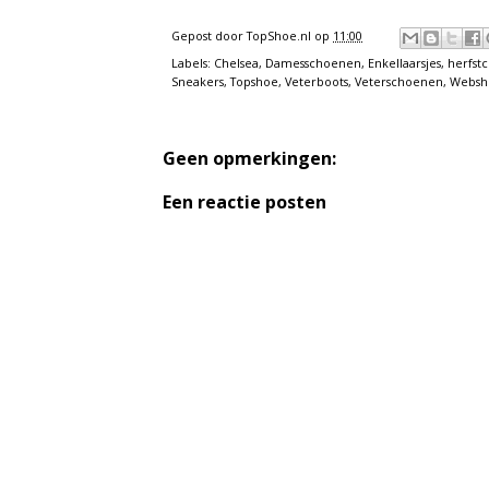
Gepost door
TopShoe.nl
op
11:00
Labels:
Chelsea
,
Damesschoenen
,
Enkellaarsjes
,
herfstc
Sneakers
,
Topshoe
,
Veterboots
,
Veterschoenen
,
Websh
Geen opmerkingen:
Een reactie posten