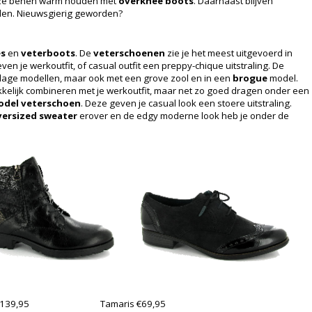
ze benen warm houden met
overknee boots
. Daarnaast blijven
len. Nieuwsgierig geworden?
es
en
veterboots
. De
veterschoenen
zie je het meest uitgevoerd in
ven je werkoutfit, of casual outfit een preppy-chique uitstraling. De
e lage modellen, maar ook met een grove zool en in een
brogue
model.
kelijk combineren met je werkoutfit, maar net zo goed dragen onder een
odel veterschoen
. Deze geven je casual look een stoere uitstraling.
versized sweater
erover en de edgy moderne look heb je onder de
€139,95
Tamaris €69,95