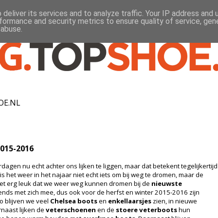
deliver its services and to analyze traffic. Your IP address and
formance and security metrics to ensure quality of service, ge
 abuse.
OE.NL
015-2016
dagen nu echt achter ons lijken te liggen, maar dat betekent tegelijkertijd
s het weer in het najaar niet echt iets om bij weg te dromen, maar de
het erg leuk dat we weer weg kunnen dromen bij de
nieuwste
rends met zich mee, dus ook voor de herfst en winter 2015-2016 zijn
 blijven we veel
Chelsea boots
en
enkellaarsjes
zien, in nieuwe
rnaast lijken de
veterschoenen
en de
stoere veterboots
hun