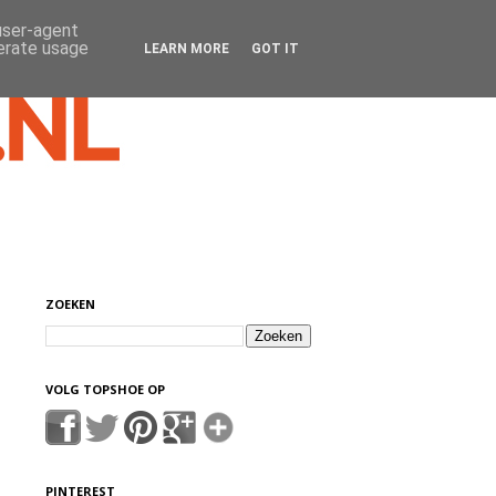
 user-agent
nerate usage
LEARN MORE
GOT IT
ZOEKEN
VOLG TOPSHOE OP
PINTEREST