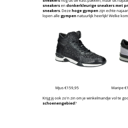
sneakers
nog uit de kast pakken, maar dit naja
sneakers
en
donkerkleurige sneakers met p
sneakers
. Deze
hoge gympen
zijn echte najaa
lopen alle
gympen
natuurlijk heerlijk! Welke ko
Mjus €159,95
Maripe €
Krijg jij ook zo'n zin om je winkelmandje vol te 
schoenengebied
?